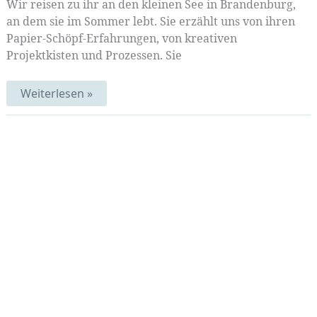
Wir reisen zu ihr an den kleinen See in Brandenburg,
an dem sie im Sommer lebt. Sie erzählt uns von ihren
Papier-Schöpf-Erfahrungen, von kreativen
Projektkisten und Prozessen. Sie
Schöpferische
Weiterlesen »
Tage
am
See
|
Mittwochsmix
35