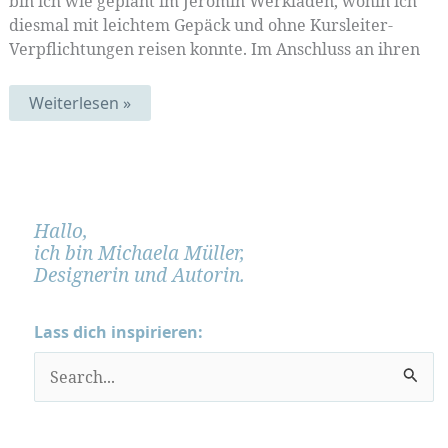
bin ich wie geplant im Jeromin Werkladen, wohin ich
diesmal mit leichtem Gepäck und ohne Kursleiter-
Verpflichtungen reisen konnte. Im Anschluss an ihren
Kurzreise
Weiterlesen »
nach
japanisch-
Mannheim
(Muster-
Mittwoch
285)
Hallo,
ich bin Michaela Müller,
Designerin und Autorin.
Lass dich inspirieren:
S
u
c