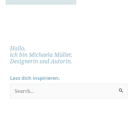
Hallo,
ich bin Michaela Müller,
Designerin und Autorin.
Lass dich inspirieren:
S
u
c
h
e