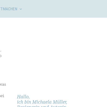
ITMACHEN
,
o
 was
bei
Hallo,
ich bin Michaela Müller,