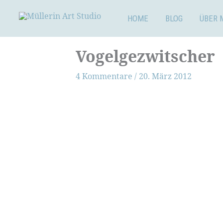
Zum
Inhalt
HOME
BLOG
ÜBER 
springen
Vogelgezwitscher
4 Kommentare
/
20. März 2012