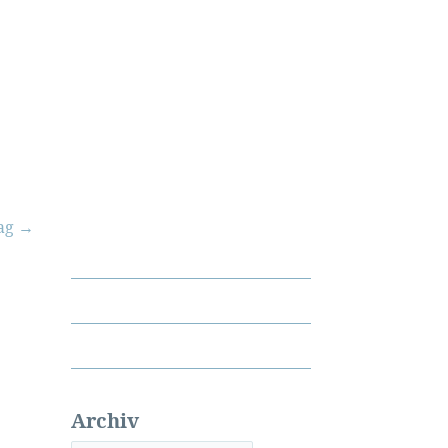
rag
→
Archiv