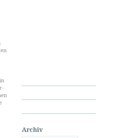
u
den
in
r-
hen
e
Archiv