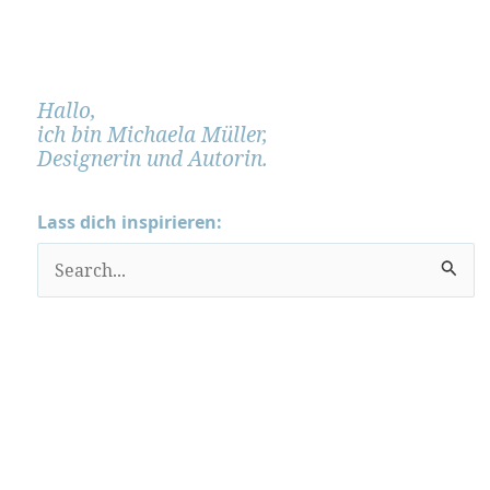
Hallo,
ich bin Michaela Müller,
Designerin und Autorin.
Lass dich inspirieren:
S
u
c
h
e
n