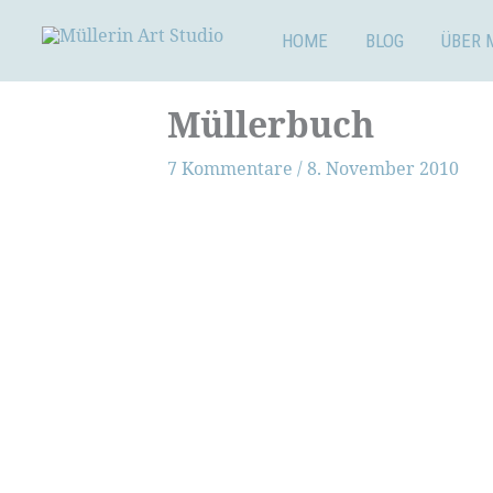
Zum
Inhalt
HOME
BLOG
ÜBER 
springen
Müllerbuch
7 Kommentare
/
8. November 2010