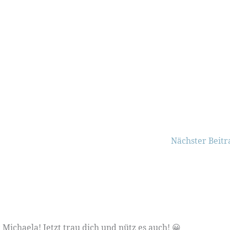
Nächster Beit
t Michaela! Jetzt trau dich und nütz es auch! 😀