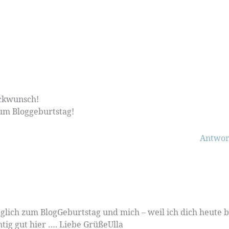
ückwunsch!
um Bloggeburtstag!
Antwor
lich zum BlogGeburtstag und mich – weil ich dich heute b
tig gut hier …. Liebe GrüßeUlla