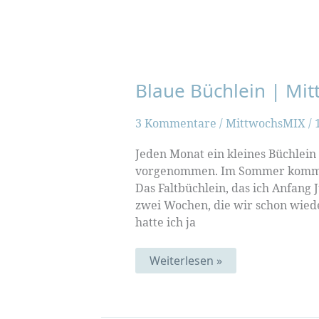
Blaue Büchlein | Mi
3 Kommentare
/
MittwochsMIX
/
Jeden Monat ein kleines Büchlei
vorgenommen. Im Sommer kommt 
Das Faltbüchlein, das ich Anfang
zwei Wochen, die wir schon wiede
hatte ich ja
Blaue
Weiterlesen »
Büchlein
|
MittwochsMIX
136