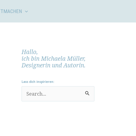
ITMACHEN
Hallo,
ich bin Michaela Müller,
Designerin und Autorin.
Lass dich inspirieren:
S
u
c
h
e