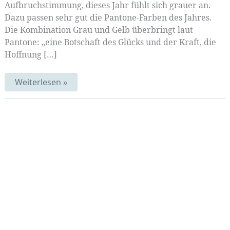
Aufbruchstimmung, dieses Jahr fühlt sich grauer an.
Dazu passen sehr gut die Pantone-Farben des Jahres.
Die Kombination Grau und Gelb überbringt laut
Pantone: „eine Botschaft des Glücks und der Kraft, die
Hoffnung […]
Das
Weiterlesen »
Graue
vom
Ei
|
Mittwochsmix
66