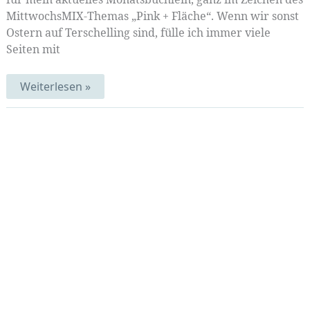
MittwochsMIX-Themas „Pink + Fläche“. Wenn wir sonst
Ostern auf Terschelling sind, fülle ich immer viele
Seiten mit
Osterseiten
Weiterlesen »
|
MittwochsMix
18