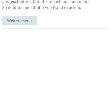
ausgeschnitten. Damit kann ich mir nun meine
Streublümchen-Stoffe von Hand drucken.
Streublümchen-
Weiterlesen »
Eier
im
Morgentau
|
Muster-
Mittwoch
269