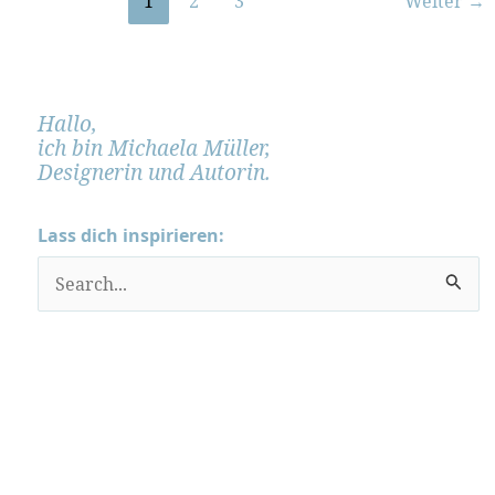
1
2
3
Weiter
→
Hallo,
ich bin Michaela Müller,
Designerin und Autorin.
Lass dich inspirieren:
S
u
c
h
e
n