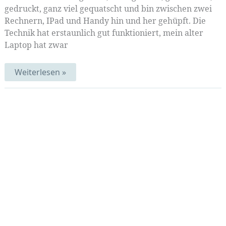
gedruckt, ganz viel gequatscht und bin zwischen zwei
Rechnern, IPad und Handy hin und her gehüpft. Die
Technik hat erstaunlich gut funktioniert, mein alter
Laptop hat zwar
Schablonendrucktag
Weiterlesen »
|
MittwochsMix
17