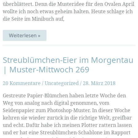
überblättert. Denn die Musteridee für den Ovalen April
wollte ich noch etwas geheim halten. Heute schlage ich
die Seite im Minibuch auf,
Eierblumen
Weiterlesen »
und
glänzende
Osterkarten
|
Streublümchen-Eier im Morgentau
Mustermittwoch
318
| Muster-Mittwoch 269
20 Kommentare
/
Uncategorized
/
28. März 2018
Gestreute Papier-Blümchen haben letzte Woche den
Weg von analog nach digital genommen, vom
Seidenpapier zum Photoshop-Muster. In dieser Woche
kehren sie wieder zurück in die richtige Welt, greifbar
und echt. Dafür habe ich meinen Plotter rattern lassen
und er hat eine Streublümchen-Schablone im Rapport