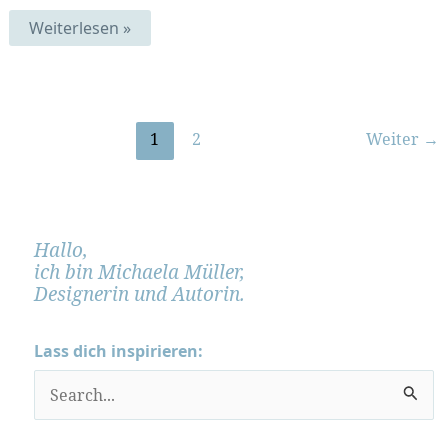
Blaues
Weiterlesen »
Fernweh
|
MittwochsMIX
132
1
2
Weiter
→
Hallo,
ich bin Michaela Müller,
Designerin und Autorin.
Lass dich inspirieren:
S
u