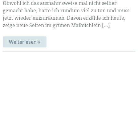
Obwohl ich das ausnahmsweise mal nicht selber
gemacht habe, hatte ich rundum viel zu tun und muss
jetzt wieder einzuräumen. Davon erzähle ich heute,
zeige neue Seiten im grünen Maibüchlein […]
Frisch
Weiterlesen »
gestrichen
und
frühsommerlich
gedruckt