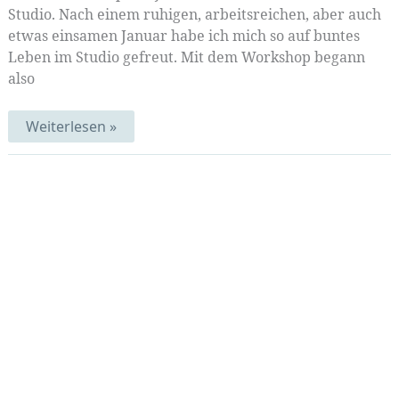
Studio. Nach einem ruhigen, arbeitsreichen, aber auch
etwas einsamen Januar habe ich mich so auf buntes
Leben im Studio gefreut. Mit dem Workshop begann
also
Auf
Weiterlesen »
Stoff
und
Papier
getropft
|MittwochsMix
6