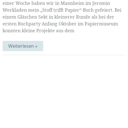
einer Woche haben wir in Mannheim im Jeromin
Werkladen mein „Stoff trifft Papier“-Buch gefeiert. Bei
einem Gläschen Sekt in kleinerer Runde als bei der
ersten Buchparty Anfang Oktober im Papiermuseum
konnten kleine Projekte aus dem
Gewebte
Weiterlesen »
Tage
in
Mannheim
|
Mustermittwoch
343