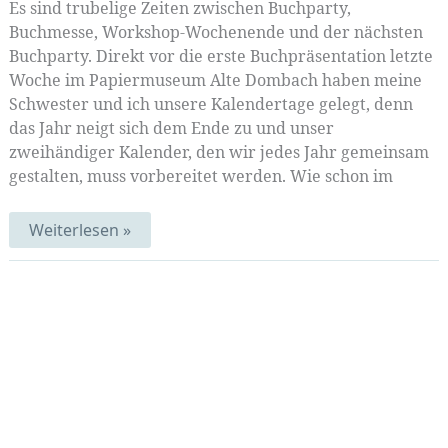
Es sind trubelige Zeiten zwischen Buchparty,
Buchmesse, Workshop-Wochenende und der nächsten
Buchparty. Direkt vor die erste Buchpräsentation letzte
Woche im Papiermuseum Alte Dombach haben meine
Schwester und ich unsere Kalendertage gelegt, denn
das Jahr neigt sich dem Ende zu und unser
zweihändiger Kalender, den wir jedes Jahr gemeinsam
gestalten, muss vorbereitet werden. Wie schon im
Stoff
Weiterlesen »
trifft
Papier:
Kalender
und
Buchparty
|
Mustermittwoch
341