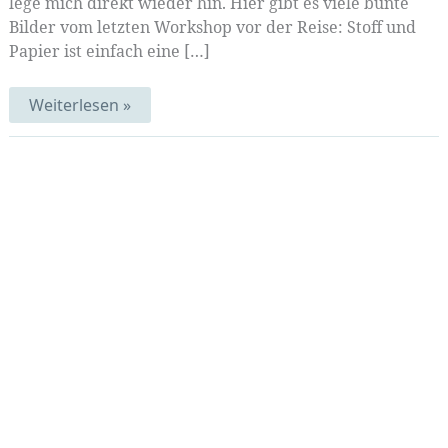
lege mich direkt wieder hin. Hier gibt es viele bunte
Bilder vom letzten Workshop vor der Reise: Stoff und
Papier ist einfach eine […]
Bunte
Weiterlesen »
textile
Bücher