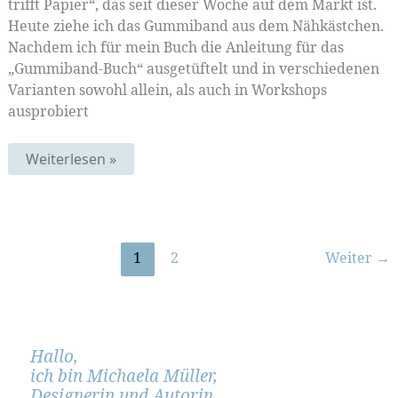
trifft Papier“, das seit dieser Woche auf dem Markt ist.
Heute ziehe ich das Gummiband aus dem Nähkästchen.
Nachdem ich für mein Buch die Anleitung für das
„Gummiband-Buch“ ausgetüftelt und in verschiedenen
Varianten sowohl allein, als auch in Workshops
ausprobiert
Das
Weiterlesen »
Ende
des
Gummiband-
Sommers
|
Mustermittwoch
336
1
2
Weiter
→
Hallo,
ich bin Michaela Müller,
Designerin und Autorin.