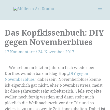
Zum
Inhalt
springen
Das Kopfkissenbuch: DIY
gegen Novemberblues
17 Kommentare
/
24. November 2017
Wie schon im letzten Jahr darf ich wieder bei
Dorthes wunderbarem Blog-Hop „
DIY gegen
Novemberblues“
dabei sein. Novemberblues kenne
ich eigentlich gar nicht, eher Novemberstress, meist
ist diese Jahreszeit sehr arbeitsreich. Viele Projekte
wollen noch fertig werden und dann steht auch
plötzlich die Weihnachtszeit vor der Tür und so
vieles ist zu tun, so wenig Zeit, innezuhalten. Dabei ist