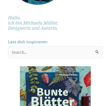
Hallo,
ich bin Michaela Müller,
Designerin und Autorin.
Lass dich inspirieren:
S
u
c
h
e
n
n