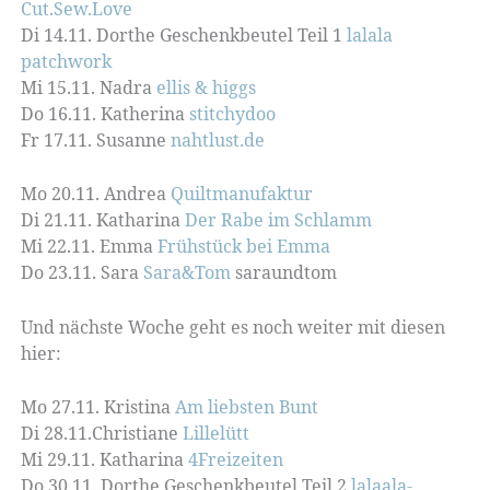
Cut.Sew.Love
Di 14.11. Dorthe Geschenkbeutel Teil 1
lalala
patchwork
Mi 15.11. Nadra
ellis & higgs
Do 16.11. Katherina
stitchydoo
Fr 17.11. Susanne
nahtlust.de
Mo 20.11. Andrea
Quiltmanufaktur
Di 21.11. Katharina
Der Rabe im Schlamm
Mi 22.11. Emma
Frühstück bei Emma
Do 23.11. Sara
Sara&Tom
saraundtom
Und nächste Woche geht es noch weiter mit diesen
hier:
Mo 27.11. Kristina
Am liebsten Bunt
Di 28.11.Christiane
Lillelütt
Mi 29.11. Katharina
4Freizeiten
Do 30.11. Dorthe Geschenkbeutel Teil 2
lalaala-