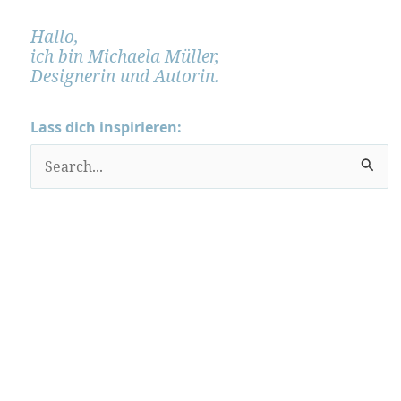
Hallo,
ich bin Michaela Müller,
Designerin und Autorin.
Lass dich inspirieren:
S
u
c
h
e
n
n
a