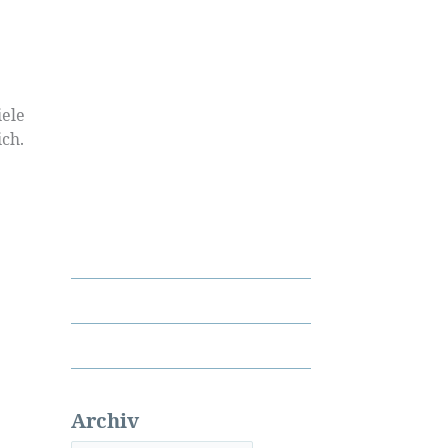
iele
ich.
Archiv